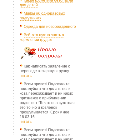
Какая косметика безопасна
для детей
Мифы об одноразовых
подгузниках
Одежда для новорожденного
Всё, что нужно знать о
кормлении грудью
Как написать заявление о
переводе в старшую группу
читать
Всем привет! Подскажите
пожалуйста что делать если
коза перехаживает и ни каких
признаков о приближении
родов нет! То что она сукотная
это точно и козленок
прощупывается! Срок у нее
18.03.16
читать
Всем привет! Подскажите
пожалуйста что делать если
коза перехаживает и ни каких