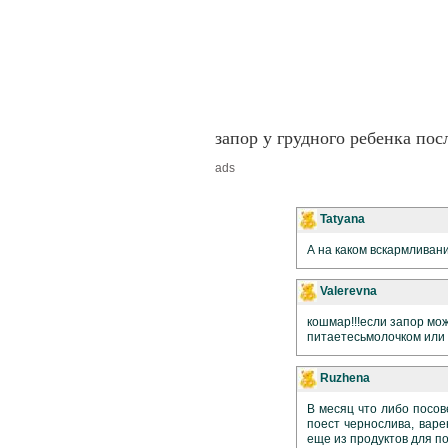
запор у грудного ребенка по
ads
Tatyana
А на каком вскармливан
Valerevna
кошмар!!!если запор мож
питаетесьмолочком или
Ruzhena
В месяц что либо посов
поест чернослива, варе
еще из продуктов для по