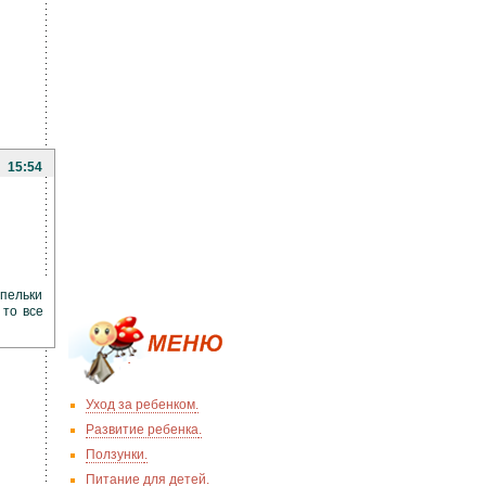
15:54
апельки
 то все
Уход за ребенком
.
Развитие ребенка
.
Ползунки
.
Питание для детей
.