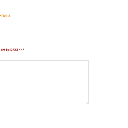
ртами
ные выражения.