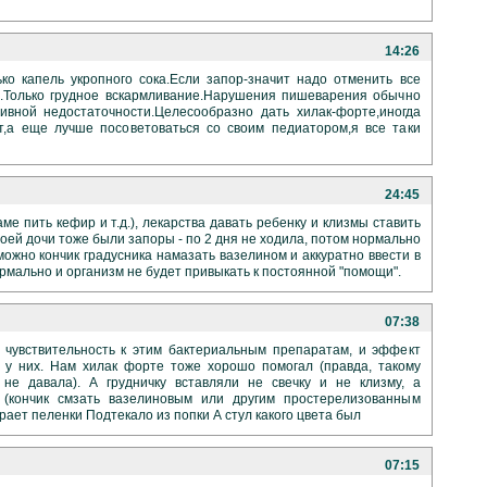
14:26
ко капель укропного сока.Если запор-значит надо отменить все
.Только грудное вскармливание.Нарушения пишеварения обычно
вной недостаточности.Целесообразно дать хилак-форте,иногда
,а еще лучше посоветоваться со своим педиатором,я все таки
24:45
ме пить кефир и т.д.), лекарства давать ребенку и клизмы ставить
оей дочи тоже были запоры - по 2 дня не ходила, потом нормально
можно кончик градусника намазать вазелином и аккуратно ввести в
ормально и организм не будет привыкать к постоянной "помощи".
07:38
 чувствительность к этим бактериальным препаратам, и эффект
 у них. Нам хилак форте тоже хорошо помогал (правда, такому
не давала). А грудничку вставляли не свечку и не клизму, а
у (кончик смзать вазелиновым или другим простерелизованным
рает пеленки Подтекало из попки А стул какого цвета был
07:15