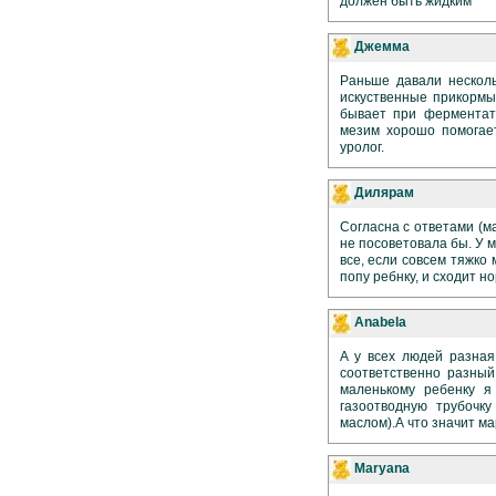
должен быть жидким
Джемма
Раньше давали несколь
искуственные прикормы
бывает при ферментати
мезим хорошо помогает
уролог.
Дилярам
Согласна с ответами (ма
не посоветовала бы. У м
все, если совсем тяжко 
попу ребнку, и сходит н
Anabela
А у всех людей разная
соответственно разный
маленькому ребенку я 
газоотводную трубочк
маслом).А что значит ма
Maryana