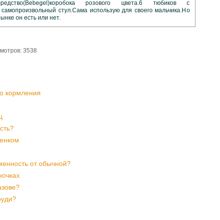
едство(Bеbеgel)коробока розового цвета.6 тюбиков с
самопроизвольный стул.Сама использую для своего мальчика.Но
ынке он есть или нет.
мотров: 3538
го кормления
ц
сть?
бенком
менность от обычной?
ночках
азове?
руди?