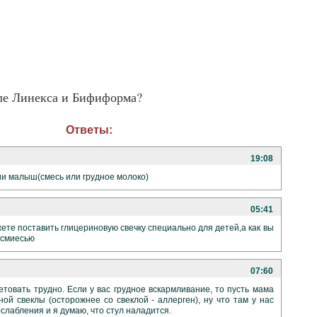
сле Линекса и Бифиформа?
Ответы:
19:08
ии малыш(смесь или грудное молоко)
05:41
ете поставить глицериновую свечку специально для детей,а как вы
 смиесью
07:60
етовать трудно. Если у вас грудное вскармливание, то пусть мама
ной свеклы (осторожнее со свеклой - аллерген), ну что там у нас
слабления и я думаю, что стул наладится.