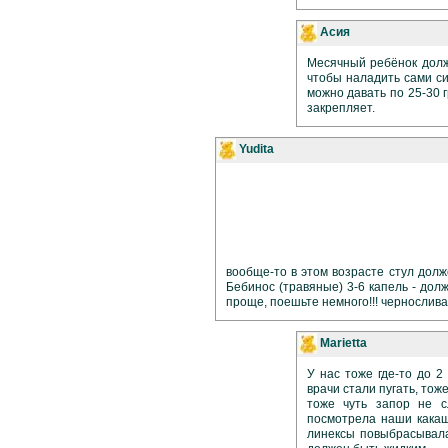
Асия
Месячный ребёнок долж
чтобы наладить сами си
можно давать по 25-30 
закрепляет.
Yudita
вообще-то в этом возрасте стул долж
Бебинос (травяные) 3-6 капель - долж
проще, поешьте немного!!! чернослива
Marietta
У нас тоже где-то до 2
врачи стали пугать, тож
тоже чуть запор не с
посмотрела наши какашк
линексы повыбрасывала