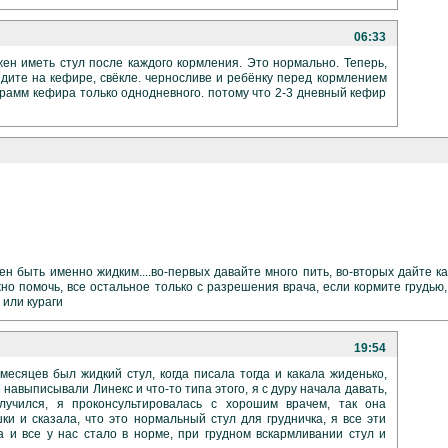
06:33
ен иметь стул после каждого кормления. Это нормально. Теперь,
дите на кефире, свёкле. черносливе и ребёнку перед кормлением
грамм кефира только однодневного. потому что 2-3 дневный кефир
ен быть именно жидким....во-первых давайте много пить, во-вторых дайте к
но помочь, все остальное только с разрешения врача, если кормите грудью,
 или кураги
19:54
 месяцев был жидкий стул, когда писала тогда и какала жиденько,
е навыписывали Линекс и что-то типа этого, я с дуру начала давать,
лучился, я проконсультировалась с хорошим врачем, так она
и и сказала, что это нормальный стул для грудничка, я все эти
 и все у нас стало в норме, при грудном вскармливании стул и