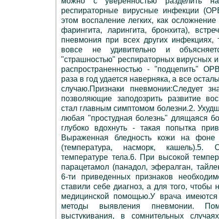
можно с уверенностью разделить н
респираторные вирусные инфекции (ОРВ
этом воспаление легких, как осложнени
фарингита, ларингита, бронхита), встр
пневмония при всех других инфекциях, 
вовсе не удивительно и объясняет
"страшностью" респираторных вирусных 
распространенностью - "подцепить" ОР
раза в год удается наверняка, а все осталь
случаю.Признаки пневмонии:Следует зн
позволяющие заподозрить развитие вос
стал главным симптомом болезни.2. Ухуд
любая "простудная болезнь" длящаяся б
глубоко вдохнуть - такая попытка прив
Выраженная бледность кожи на фоне
(температура, насморк, кашель).5.
температуре тела.6. При высокой темпе
парацетамол (панадол, эфералган, тайлен
6-ти приведенных признаков необходим
ставили себе диагноз, а для того, чтобы
медицинской помощью.У врача имеются
методы выявления пневмонии. По
выстукивания, в сомнительных случаях