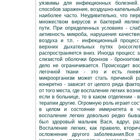
уязвимы для инфекционных болезней.
способов заражения, воздушно-капельный 
наиболее часто. Неудивительно, что пе
множеством вирусов и бактерий являю
пути. При определенных условиях - сла
активность микроба, нарушения качеств
воздуха и т.п. - инфекционный процес
верхних дыхательных путях (носоглот
распространяется вниз. Иногда процесс 
слизистой оболочки бронхов - бронхитом,
дело не ограничивается. Происходит во
легочной ткани - это и есть пневм
микроорганизм может стать причиной р
конкретно - зависит от целого ряда факто
от того места, где воспаление легких возни
если в больнице, то в каком отделении - 
терапии другие. Огромную роль играет со
в целом и состояние иммунитета в ч
воспаление легких довольно редко быва
был здоровый мальчик Вася, вдруг, ра
Воспаление легких, как правило, втори
осложнение другого заболевания.Все э