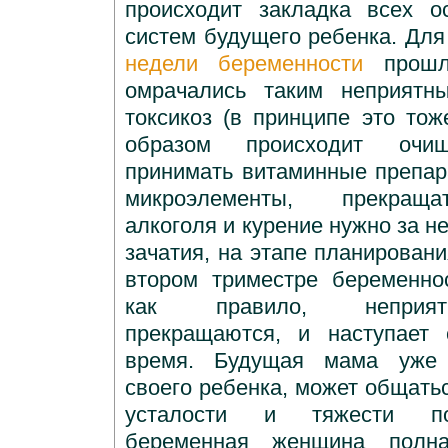
происходит закладка всех о
систем будущего ребенка. Для
недели беременности
прошл
омрачались таким неприятн
токсикоз (в принципе это тож
образом происходит очищ
принимать витаминные препа
микроэлементы, прекраща
алкоголя и курение нужно за н
зачатия, на этапе планирован
втором триместре беременнос
как правило, неприя
прекращаются, и наступает 
время. Будущая мама уже 
своего ребенка, может общатьс
усталости и тяжести по
беременная женщина полн