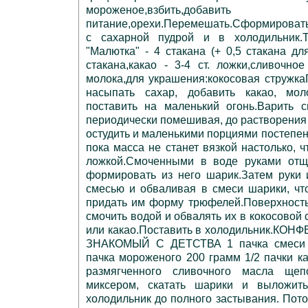
мороженое,взбить,доб
питание,орехи.Перемешать.Сформировать
с сахарной пудрой и в холодильник
"Малютка" - 4 стакана (+ 0,5 стакана дл
стакана,какао - 3-4 ст. ложки,сливочное
молока,для украшения:кокосовая стружк
насыпать сахар, добавить какао, мо
поставить на маленький огонь.Варить 
периодически помешивая, до растворения 
остудить и маленькими порциями постепен
пока масса не станет вязкой настолько, 
ложкой.Смоченными в воде руками отщ
формировать из него шарик.Затем руки 
смесью и обваливая в смеси шарики, чт
придать им форму трюфелей.Поверхность
смочить водой и обвалять их в кокосовой
или какао.Поставить в холодильник.КО
ЗНАКОМЫЙ С ДЕТСТВА 1 пачка смеси д
пачка мороженого 200 грамм 1/2 пачки ка
размягченного сливочного масла ще
миксером, скатать шарики и выложит
холодильник до полного застывания. Пото