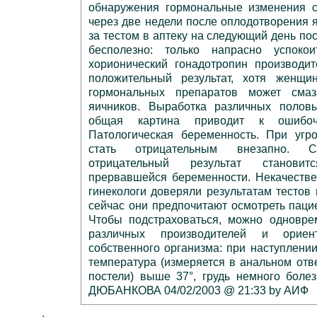
обнаружения гормональные изменения с
через две недели после оплодотворения я
за тестом в аптеку на следующий день по
бесполезно: только напрасно успоко
хорионический гонадотропин производит
положительный результат, хотя женщ
гормональных препаратов может смаз
яичников. Выработка различных полов
общая картина приводит к ошибочн
Патологическая беременность. При угр
стать отрицательным внезапно. С
отрицательный результат станови
прервавшейся беременности. Некачестве
гинекологи доверяли результатам тестов 
сейчас они предпочитают осмотреть пацие
Чтобы подстраховаться, можно одновре
различных производителей и ориен
собственного организма: при наступлени
температура (измеряется в анальном отве
постели) выше 37°, грудь немного боле
ДЮБАНКОВА 04/02/2003 @ 21:33 by АИФ