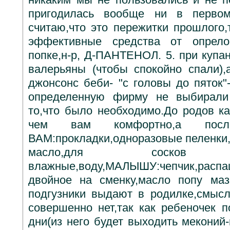
пригодилась вообще ни в первом
считаю,что это пережитки прошлого,
эффективные средства от опрело
попке,н-р, Д-ПАНТЕНОЛ. 5. при купа
валерьяны (чтобы спокойно спали)
джонсонс беби- "с головы до пяток"
определенную фирму не выбирали 
то,что было необходимо.До родов ка
чем вам комфортно,а посл
ВАМ:прокладки,одноразовые пеленки,
масло,для сосков приг
влажные,воду,МАЛЫШУ:чепчик,распаш
двойное на сменку,масло попу маз
подгузники выдают в родилке,смыс
совершенно нет,так как ребеночек п
дни(из него будет выходить меконий