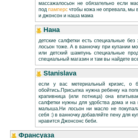
массажалосьон не обязательно если мас
под
памперс
чтобы кожа не опревала, мы 
и джонсон и наша мама
Нана
детские салфетки есть специальные без з
лосьон тоже. А в ванночку при купании м
или детский шампунь специальные про
специальный магазин и там вы найдете все
Stanislava
если у вас метериальный кризис, о 
обойтись.Присыпка нужна ребенку на попк
крапивница (или потница) она впитыва
салфетки нужны для удобства дома и на 
малыша.Ни лосьон ни масло не покупала
себя :) в ванночку добавляйте пену для к
нравится Джонсонс беби.
Франсуаза