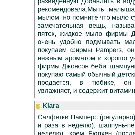
разведенную добавлять в воду
рекомендовала.Мыть малыша
мылом, но помните что мыло с
замечательная вещь, назыв
пяток, жидкое мыло фирмы Д
очень удобно подмывать ма
покупаем фирмы Pampers, он
нежным ароматом и хорошо у
фирмы Джонсон беби, шампуни
покупаю самый обычный детски
продается, в тюбике, он
увлажняет, и содержит витами
Klara
Салфетки Памперс (регулярно)
и раза в неделю), шаппунь-пе
неделю), крем Бюпхен (после