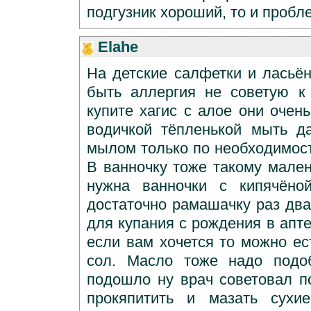
подгузник хороший, то и пробл
Elahe
На детские салфетки и лась
быть аллергия не советую к
купите хагис с алое они очен
водичкой тёпленькой мыть д
мылом только по необходимост
В ванночку тоже такому мален
нужна ванночки с кипячёно
достаточно рамашачку раз два
для купания с рождения в апте
если вам хочется то можно ес
сол. Масло тоже надо подо
подошло ну врач советовал п
прокяпитить и мазать сухи