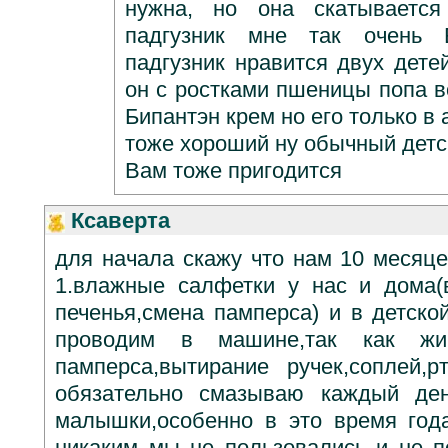
нужна, но она скатываетс
падгузник мне так очень
падгузник нравится двух дете
он с ростками пшеницы попа в
Бипантэн крем но его только в
тоже хороший ну обычный детс
Вам тоже пригодится
Ксаверта
для начала скажу что нам 10 месяце
1.влажные салфетки у нас и дома(
печенья,смена памперса) и в детско
проводим в машине,так как жи
памперса,вытирание ручек,соплей,рт
обязательно смазываю каждый ден
малышки,особенно в это время года
никаким мы не пользовались и не п